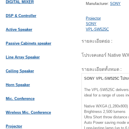
DIGITAL MIXER
Manufacturer:
SONY
DSP & Controller
Projector
SONY
VPL-SW525C
Active Speaker
รายละเอียดย่อ :
Passive Cabinets speaker
โปรเจคเตอร์ Native WX
Line Array Speaker
รายละเอียดทั้งหมด :
Ceiling Speaker
SONY VPL-SW525C โปรเจค
Horn Speaker
The VPL-SW525C delivers p
ideal for a range of uses i
Mic. Conference
Native WXGA (1,280x800) 
Brightness 2,500 lumens
Wireless Mic. Conference
Ultra Short throw distance
Auto Power saving mode w
Projector
Long-lasting lamp (up to 6