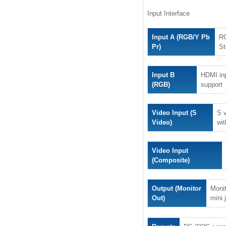
Input Interface
Input A (RGB/Y Pb
RG
Pr)
St
Input B
HDMI inp
(RGB)
support
Video Input (S
S v
Video)
wi
Video Input
(Composite)
Output (Monitor
Monit
Out)
mini 