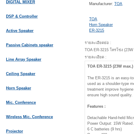
DIGITAL MIXER
Manufacturer:
TOA
DSP & Controller
TOA
Horn Speaker
ER-3215
Active Speaker
รายละเอียดย่อ :
Passive Cabinets speaker
TOA ER-3215 โทรโข่ง (23W
รายละเอียด :
Line Array Speaker
TOA ER-3215 (23W max.)
Ceiling Speaker
The ER-3215 is an easy-to
used as a shoulder-type m
Horn Speaker
treatment improve hygiene
ensure high sound quality.
Mic. Conference
Features :
Wireless Mic. Conference
Detachable Hand-held Micr
Power Output: 15W Rated
6 C batteries (9 hrs)
Projector