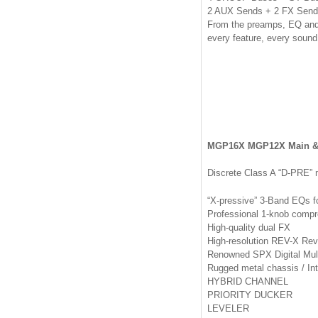
2 AUX Sends + 2 FX Sen
From the preamps, EQ and 
every feature, every sound
MGP16X MGP12X Main &
Discrete Class A “D-PRE”
“X-pressive” 3-Band EQs 
Professional 1-knob compr
High-quality dual FX
High-resolution REV-X Re
Renowned SPX Digital Mult
Rugged metal chassis / Int
HYBRID CHANNEL
PRIORITY DUCKER
LEVELER