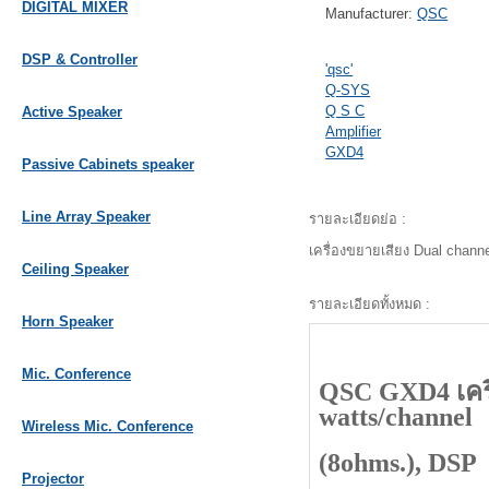
DIGITAL MIXER
Manufacturer:
QSC
DSP & Controller
'qsc'
Q-SYS
Q S C
Active Speaker
Amplifier
GXD4
Passive Cabinets speaker
Line Array Speaker
รายละเอียดย่อ :
เครื่องขยายเสียง Dual chann
Ceiling Speaker
รายละเอียดทั้งหมด :
Horn Speaker
Mic. Conference
QSC GXD4 เครื่
watts/channel
Wireless Mic. Conference
(8ohms.), DSP
Projector