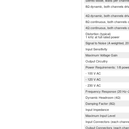
Stereo Mode, watts per channe
8Ω dynamic, both channels dri
4Ω dynamic, both channels dri
8Ω continuous, both channels 
4Ω continuous, both channels 
Distortion (typical)
1 kHz at full rated power
Signal to Noise (A weighted, 
Input Sensitivity
Maximum Voltage Gain
Output Circuitry
Power Requirements: 1/8 powe
- 100 V AC
- 120 V AC
- 230 V AC
Frequency Response (20 Hz–
Dynamic Headroom (4Ω)
Damping Factor (8Ω)
Input Impedance
Maximum Input Level
Input Connectors (each channe
Output Connectors (each chan